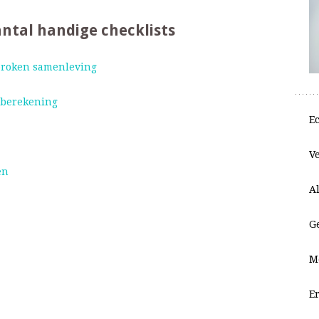
antal handige checklists
broken samenleving
eberekening
E
V
en
A
G
M
E