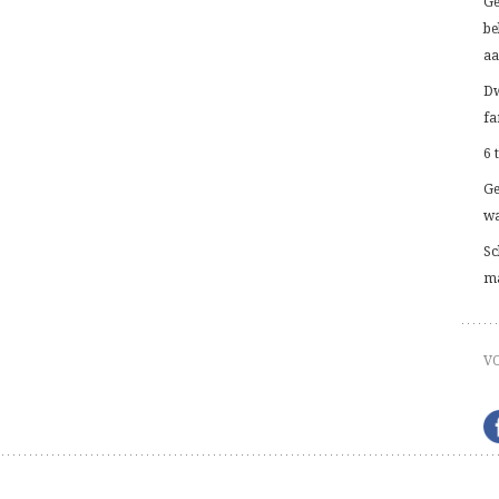
Ge
be
aa
Dw
fa
6 
Ge
wa
Sc
ma
V