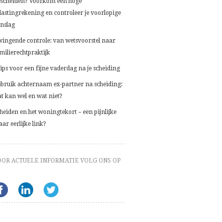
scheiden? Voorkom een hoge
lastingrekening en controleer je voorlopige
nslag
ingende controle: van wetsvoorstel naar
milierechtpraktijk
tips voor een fijne vaderdag na je scheiding
bruik achternaam ex-partner na scheiding:
t kan wel en wat niet?
heiden en het woningtekort – een pijnlijke
ar eerlijke link?
OOR ACTUELE INFORMATIE VOLG ONS OP