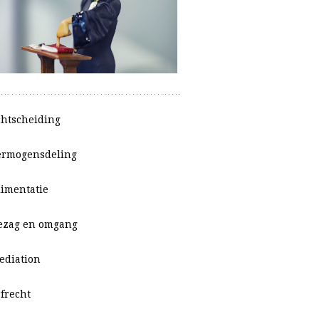
chtscheiding
ermogensdeling
limentatie
ezag en omgang
ediation
rfrecht