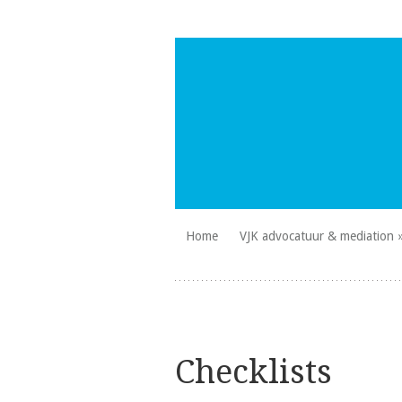
Skip
Home
VJK advocatuur & mediation
to
VJK Advocatuur
content
Checklists