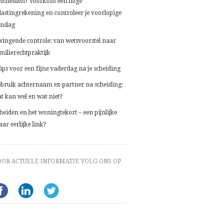
scheiden? Voorkom een hoge
lastingrekening en controleer je voorlopige
nslag
ingende controle: van wetsvoorstel naar
milierechtpraktijk
tips voor een fijne vaderdag na je scheiding
bruik achternaam ex-partner na scheiding:
t kan wel en wat niet?
heiden en het woningtekort – een pijnlijke
ar eerlijke link?
OOR ACTUELE INFORMATIE VOLG ONS OP