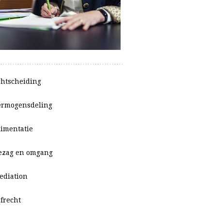
chtscheiding
ermogensdeling
limentatie
ezag en omgang
ediation
rfrecht