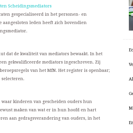
aten Scheidingsmediators
caten gespecialiseerd in het personen- en
de aangesloten leden heeft zich bovendien
ingsmediator.
E
ut dat de kwaliteit van mediators bewaakt. In het
een gekwalificeerde mediators ingeschreven. Zij
V
eroepsregels van het MfN. Het register is openbaar;
 selecteren.
A
G
nd waar kinderen van gescheiden ouders hun
M
ewust maken van wat er in hun hoofd en hart
eren aan gedragsverandering van ouders, in het
E