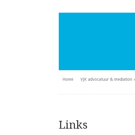
Skip
Home
VJK advocatuur & mediation
to
VJK Advocatuur
content
Links