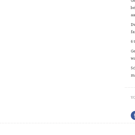
Ge
be
aa
Dw
fa
6 
Ge
wa
Sc
ma
V