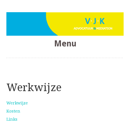
Menu
VJK Advocatuur
Skip
to
content
Werkwijze
Werkwijze
Kosten
Links